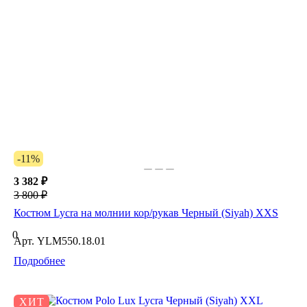
-11%
3 382 ₽
3 800 ₽
Костюм Lycra на молнии кор/рукав Черный (Siyah) XXS
0
Арт.
YLM550.18.01
Подробнее
ХИТ