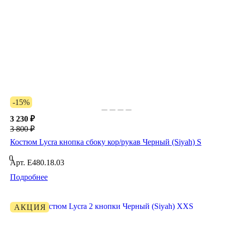
-15%
3 230 ₽
3 800 ₽
Костюм Lycra кнопка сбоку кор/рукав Черный (Siyah) S
0
Арт.
E480.18.03
Подробнее
АКЦИЯ