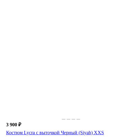
3 900 ₽
Костюм Lycra с выточкой Черный (Siyah) XXS