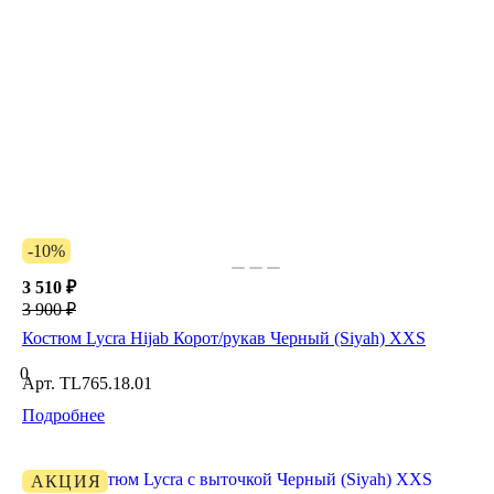
-10%
3 510 ₽
3 900 ₽
Костюм Lycra Hijab Корот/рукав Черный (Siyah) XXS
0
Арт.
TL765.18.01
Подробнее
АКЦИЯ