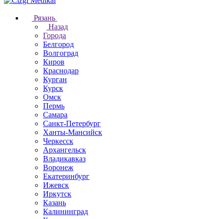
Рязань
Назад
Города
Белгород
Волгоград
Киров
Краснодар
Курган
Курск
Омск
Пермь
Самара
Санкт-Петербург
Ханты-Мансийск
Черкесск
Архангельск
Владикавказ
Воронеж
Екатеринбург
Ижевск
Иркутск
Казань
Калининград